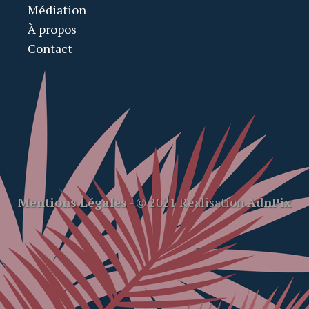
Médiation
À propos
Contact
Mentions Légales
- © 2021 Réalisation
AdnPix